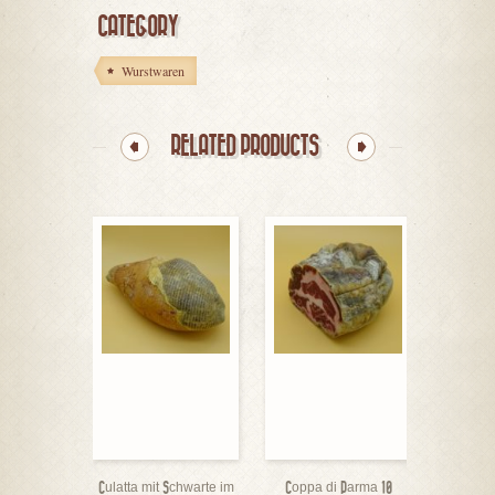
CATEGORY
Wurstwaren
RELATED PRODUCTS
Culatta mit Schwarte im
Coppa di Parma 10
Parma-