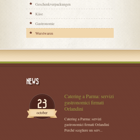
Geschenkverpackungen
Käse
Gastronomie
Wurstwaren
NEWS
Catering a Parma: servizi
23
gastronomici firmati
Orlandini
october
Catering a Parma: servizi
gastronomici firmati Orlandini
Perché scegliere un serv...