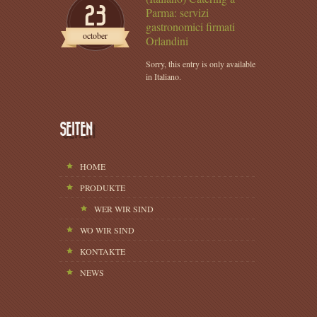
23
Parma: servizi
gastronomici firmati
october
Orlandini
Sorry, this entry is only available
in Italiano.
SEITEN
HOME
PRODUKTE
WER WIR SIND
WO WIR SIND
KONTAKTE
NEWS