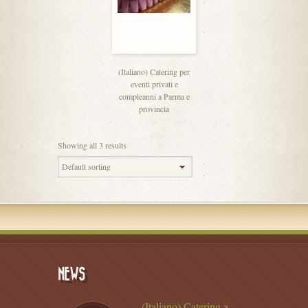
(Italiano) Catering per
eventi privati e
compleanni a Parma e
provincia
Showing all 3 results
NEWS
(Italiano) Catering a