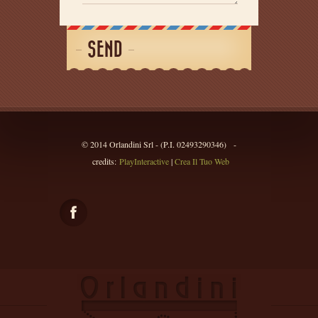
SEND
© 2014 Orlandini Srl - (P.I. 02493290346) -
credits:
PlayInteractive
|
Crea Il Tuo Web