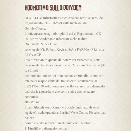
NORMATIVA SULLA PRIVACY
OGGETTO: Informativa e richiesta consenso ai sensi del
Regolamento CE 2016/679 sulla tutela dei dati
Gentile Cliente,
In ottemperanza agli obblighi di cui al Regolamento CE
2016/679 desideriamo informarLa che la ditta
ORLANDINI S.r.l. con
sede legale Via Robert Koch n. 4/A a PARMA (PR) con
P.IVA e CF
02493290346 in qualità di titolare del trattamento, nella
persona del legale rappresentante, Orlandini Gianpaolo (da
ora in poi
denominato titolare del trattamento) e Orlandini Simone in
qualità di responsabile del trattamento, contattabile al
05211759510 sottopongono e sottoporranno a trattamento i
dati che la riguardano che sono stati e che verranno
comunicati
allo stesso.
I dati utilizzati sono Ragione Sociale, indirizzo di sede
legale e/o sede operativa, Partita IVA e Codice Fiscale, dati
bancari,
nominativi dei referenti, mail e numeri di telefono.
1. Finalità e trattamento dei dati