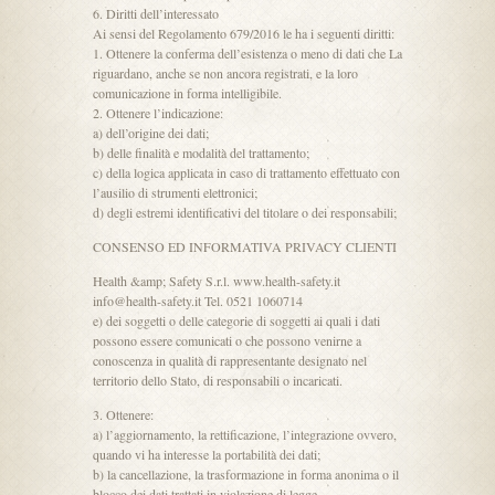
6. Diritti dell’interessato
Ai sensi del Regolamento 679/2016 le ha i seguenti diritti:
1. Ottenere la conferma dell’esistenza o meno di dati che La
riguardano, anche se non ancora registrati, e la loro
comunicazione in forma intelligibile.
2. Ottenere l’indicazione:
a) dell’origine dei dati;
b) delle finalità e modalità del trattamento;
c) della logica applicata in caso di trattamento effettuato con
l’ausilio di strumenti elettronici;
d) degli estremi identificativi del titolare o dei responsabili;
CONSENSO ED INFORMATIVA PRIVACY CLIENTI
Health &amp; Safety S.r.l. www.health-safety.it
info@health-safety.it Tel. 0521 1060714
e) dei soggetti o delle categorie di soggetti ai quali i dati
possono essere comunicati o che possono venirne a
conoscenza in qualità di rappresentante designato nel
territorio dello Stato, di responsabili o incaricati.
3. Ottenere:
a) l’aggiornamento, la rettificazione, l’integrazione ovvero,
quando vi ha interesse la portabilità dei dati;
b) la cancellazione, la trasformazione in forma anonima o il
blocco dei dati trattati in violazione di legge,