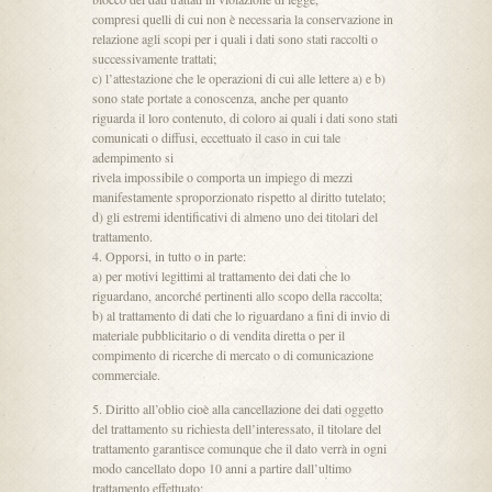
compresi quelli di cui non è necessaria la conservazione in
relazione agli scopi per i quali i dati sono stati raccolti o
successivamente trattati;
c) l’attestazione che le operazioni di cui alle lettere a) e b)
sono state portate a conoscenza, anche per quanto
riguarda il loro contenuto, di coloro ai quali i dati sono stati
comunicati o diffusi, eccettuato il caso in cui tale
adempimento si
rivela impossibile o comporta un impiego di mezzi
manifestamente sproporzionato rispetto al diritto tutelato;
d) gli estremi identificativi di almeno uno dei titolari del
trattamento.
4. Opporsi, in tutto o in parte:
a) per motivi legittimi al trattamento dei dati che lo
riguardano, ancorché pertinenti allo scopo della raccolta;
b) al trattamento di dati che lo riguardano a fini di invio di
materiale pubblicitario o di vendita diretta o per il
compimento di ricerche di mercato o di comunicazione
commerciale.
5. Diritto all’oblio cioè alla cancellazione dei dati oggetto
del trattamento su richiesta dell’interessato, il titolare del
trattamento garantisce comunque che il dato verrà in ogni
modo cancellato dopo 10 anni a partire dall’ultimo
trattamento effettuato;