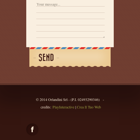
SEND
© 2014 Orlandini Srl - (P.I. 02493290346) -
credits:
PlayInteractive
|
Crea Il Tuo Web