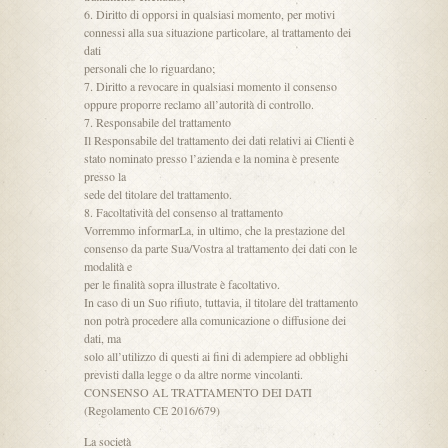
6. Diritto di opporsi in qualsiasi momento, per motivi
connessi alla sua situazione particolare, al trattamento dei
dati
personali che lo riguardano;
7. Diritto a revocare in qualsiasi momento il consenso
oppure proporre reclamo all’autorità di controllo.
7. Responsabile del trattamento
Il Responsabile del trattamento dei dati relativi ai Clienti è
stato nominato presso l’azienda e la nomina è presente
presso la
sede del titolare del trattamento.
8. Facoltatività del consenso al trattamento
Vorremmo informarLa, in ultimo, che la prestazione del
consenso da parte Sua/Vostra al trattamento dei dati con le
modalità e
per le finalità sopra illustrate è facoltativo.
In caso di un Suo rifiuto, tuttavia, il titolare del trattamento
non potrà procedere alla comunicazione o diffusione dei
dati, ma
solo all’utilizzo di questi ai fini di adempiere ad obblighi
previsti dalla legge o da altre norme vincolanti.
CONSENSO AL TRATTAMENTO DEI DATI
(Regolamento CE 2016/679)
La società