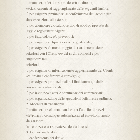
Il trattamento dei dati sopra descritti è diretto
esclusivamente al raggiungimento delle seguenti finalità:
 per esigenza preliminari al conferimento dei lavori e per
dare esecuzione allo stesso;
 per adempiere a qualunque tipo di obbligo previsto da
leggi o regolamenti vigenti;
 per fatturazione e/o preventivi;
 per esigenze di tipo operativo e gestionale;
 per esigenze di monitoraggio dell’andamento delle
relazioni con i Clienti e/o dei rischi connessi e per
migliorare tali
relazioni;
 per esigenze di informazione e aggiornamento dei Clienti
(es. invito a conferenze o convegni);
 per esigenze promozionali nei limiti ammessi dalle
normative professionali;
 per invio newsletter e comunicazioni commerciali;
 per organizzazione delle spedizioni della merce ordinata.
2. Modalità di trattamento
Il trattamento è effettuato anche con l’ausilio di mezzi
elettronici o comunque automatizzati ed è svolto in modo
da garantire
la sicurezza e la riservatezza dei dati stessi.
3. Conferimento dati
Il conferimento dei dati è: