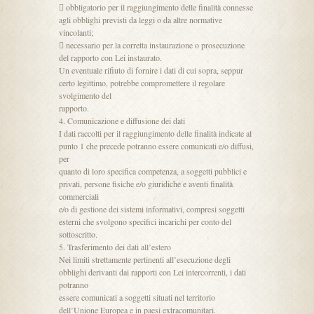
 obbligatorio per il raggiungimento delle finalità connesse
agli obblighi previsti da leggi o da altre normative
vincolanti;
 necessario per la corretta instaurazione o prosecuzione
del rapporto con Lei instaurato.
Un eventuale rifiuto di fornire i dati di cui sopra, seppur
certo legittimo, potrebbe compromettere il regolare
svolgimento del
rapporto.
4. Comunicazione e diffusione dei dati
I dati raccolti per il raggiungimento delle finalità indicate al
punto 1 che precede potranno essere comunicati e/o diffusi,
per
quanto di loro specifica competenza, a soggetti pubblici e
privati, persone fisiche e/o giuridiche e aventi finalità
commerciali
e/o di gestione dei sistemi informativi, compresi soggetti
esterni che svolgono specifici incarichi per conto del
sottoscritto.
5. Trasferimento dei dati all’estero
Nei limiti strettamente pertinenti all’esecuzione degli
obblighi derivanti dai rapporti con Lei intercorrenti, i dati
potranno
essere comunicati a soggetti situati nel territorio
dell’Unione Europea e in paesi extracomunitari.