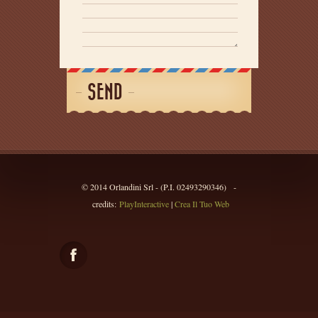
SEND
© 2014 Orlandini Srl - (P.I. 02493290346) -
credits:
PlayInteractive
|
Crea Il Tuo Web