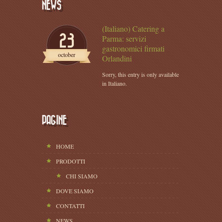
NEWS
(Italiano) Catering a
23
Parma: servizi
gastronomici firmati
october
Orlandini
Sorry, this entry is only available
in Italiano.
PAGINE
HOME
PRODOTTI
CHI SIAMO
DOVE SIAMO
CONTATTI
NEWS