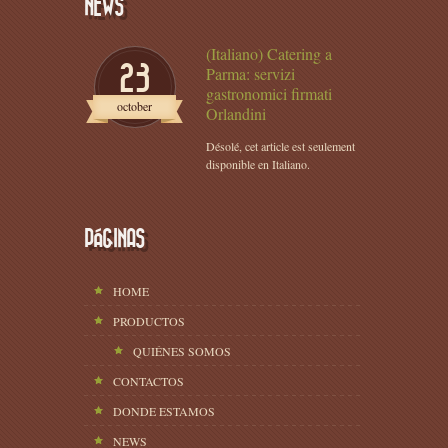
NEWS
(Italiano) Catering a
23
Parma: servizi
gastronomici firmati
october
Orlandini
Désolé, cet article est seulement
disponible en Italiano.
PÁGINAS
HOME
PRODUCTOS
QUIÉNES SOMOS
CONTACTOS
DONDE ESTAMOS
NEWS