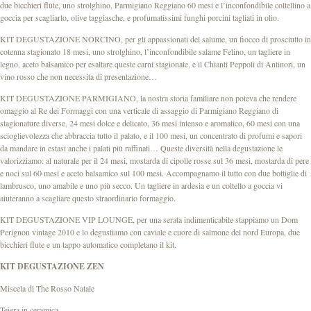
due bicchieri flûte, uno strolghino, Parmigiano Reggiano 60 mesi e l’inconfondibile coltellino a
goccia per scagliarlo, olive taggiasche, e profumatissimi funghi porcini tagliati in olio.
KIT DEGUSTAZIONE NORCINO, per gli appassionati del salume, un fiocco di prosciutto in
cotenna stagionato 18 mesi, uno strolghino, l’inconfondibile salame Felino, un tagliere in
legno, aceto balsamico per esaltare queste carni stagionate, e il Chianti Peppoli di Antinori, un
vino rosso che non necessita di presentazione…
KIT DEGUSTAZIONE PARMIGIANO, la nostra storia familiare non poteva che rendere
omaggio al Re dei Formaggi con una verticale di assaggio di Parmigiano Reggiano di
stagionature diverse, 24 mesi dolce e delicato, 36 mesi intenso e aromatico, 60 mesi con una
scioglievolezza che abbraccia tutto il palato, e il 100 mesi, un concentrato di profumi e sapori
da mandare in estasi anche i palati più raffinati… Queste diversità nella degustazione le
valorizziamo: al naturale per il 24 mesi, mostarda di cipolle rosse sul 36 mesi, mostarda di pere
e noci sul 60 mesi e aceto balsamico sul 100 mesi. Accompagnamo il tutto con due bottiglie di
lambrusco, uno amabile e uno più secco. Un tagliere in ardesia e un coltello a goccia vi
aiuteranno a scagliare questo straordinario formaggio.
KIT DEGUSTAZIONE VIP LOUNGE, per una serata indimenticabile stappiamo un Dom
Perignon vintage 2010 e lo degustiamo con caviale e cuore di salmone del nord Europa, due
bicchieri flute e un tappo automatico completano il kit.
KIT DEGUSTAZIONE ZEN
Miscela di The Rosso Natale
Teiera in ceramica