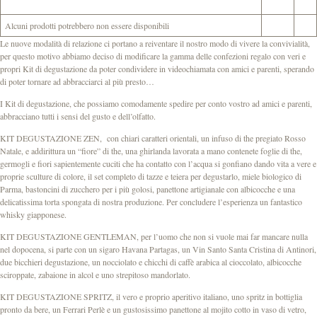
Alcuni prodotti potrebbero non essere disponibili
Le nuove modalità di relazione ci portano a reiventare il nostro modo di vivere la convivialità,
per questo motivo abbiamo deciso di modificare la gamma delle confezioni regalo con veri e
propri Kit di degustazione da poter condividere in videochiamata con amici e parenti, sperando
di poter tornare ad abbracciarci al più presto…
I Kit di degustazione, che possiamo comodamente spedire per conto vostro ad amici e parenti,
abbracciano tutti i sensi del gusto e dell’olfatto.
KIT DEGUSTAZIONE ZEN, con chiari caratteri orientali, un infuso di the pregiato Rosso
Natale, e addirittura un “fiore” di the, una ghirlanda lavorata a mano contenete foglie di the,
germogli e fiori sapientemente cuciti che ha contatto con l’acqua si gonfiano dando vita a vere e
proprie sculture di colore, il set completo di tazze e teiera per degustarlo, miele biologico di
Parma, bastoncini di zucchero per i più golosi, panettone artigianale con albicocche e una
delicatissima torta spongata di nostra produzione. Per concludere l’esperienza un fantastico
whisky giapponese.
KIT DEGUSTAZIONE GENTLEMAN, per l’uomo che non si vuole mai far mancare nulla
nel dopocena, si parte con un sigaro Havana Partagas, un Vin Santo Santa Cristina di Antinori,
due bicchieri degustazione, un nocciolato e chicchi di caffè arabica al cioccolato, albicocche
sciroppate, zabaione in alcol e uno strepitoso mandorlato.
KIT DEGUSTAZIONE SPRITZ, il vero e proprio aperitivo italiano, uno spritz in bottiglia
pronto da bere, un Ferrari Perlè e un gustosissimo panettone al mojito cotto in vaso di vetro,