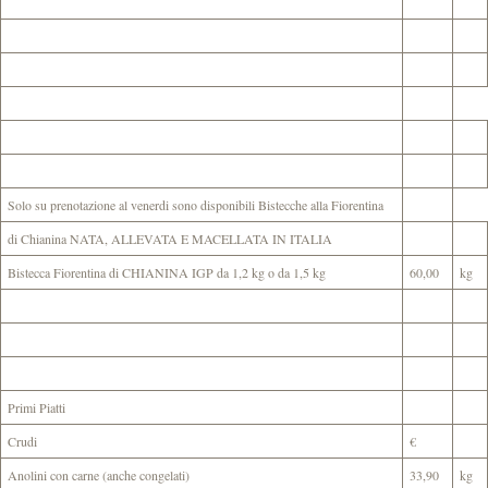
Solo su prenotazione al venerdi sono disponibili Bistecche alla Fiorentina
di Chianina NATA, ALLEVATA E MACELLATA IN ITALIA
Bistecca Fiorentina di CHIANINA IGP da 1,2 kg o da 1,5 kg
60,00
kg
Primi Piatti
Crudi
€
Anolini con carne (anche congelati)
33,90
kg