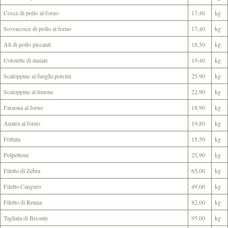
Cosce di pollo al forno
17,40
kg
Sovracosce di pollo al forno
17,40
kg
Ali di pollo piccanti
18,50
kg
Cotolette di maiale
19,40
kg
Scaloppine ai funghi porcini
25,90
kg
Scaloppine al limone
22,90
kg
Faraona al forno
18,90
kg
Anatra al forno
19,80
kg
Frittata
15,50
kg
Polpettone
25,90
kg
Filetto di Zebra
65,00
kg
Filetto Canguro
49,00
kg
Filetto di Renna
82,00
kg
Tagliata di Bisonte
95,00
kg