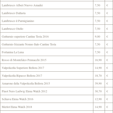
Lambrusco Alberi Nuovo Amadei
7,50
€
Lambrusco Dallasta
7,50
€
Lambrusco il Parmigianino
7,50
€
Lambrusco Otello
7,50
€
Gutturnio superiore Cantine Testa 2016
9,00
€
Gutturnio frizzante Nonno Italo Cantine Testa
7,50
€
Fortanina La Luna
7,50
€
Rosso di Montefalco Pennacchi 2015
16,90
€
Valpolicella Superiore Bellora 2017
14,90
€
Valpolicella Ripasso Bellora 2017
18,70
€
Amarone della Valpolicella Bellora 2015
39,90
€
Pinot Nero Ludwig Elena Walch 2012
30,70
€
Schiava Elena Walch 2016
12,90
€
Merlot Elena Walch 2018
14,90
€