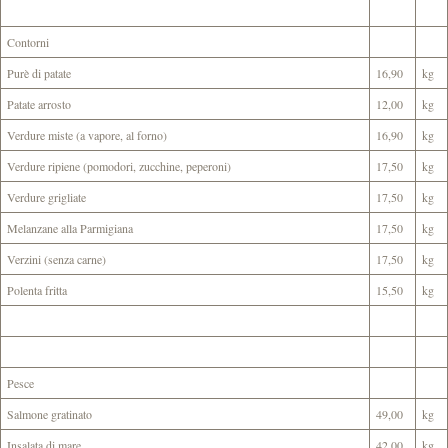
Contorni
Purè di patate
16,90
kg
Patate arrosto
12,00
kg
Verdure miste (a vapore, al forno)
16,90
kg
Verdure ripiene (pomodori, zucchine, peperoni)
17,50
kg
Verdure grigliate
17,50
kg
Melanzane alla Parmigiana
17,50
kg
Verzini (senza carne)
17,50
kg
Polenta fritta
15,50
kg
Pesce
Salmone gratinato
49,00
kg
Insalata di mare
42,00
kg