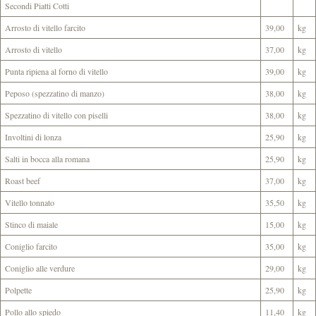
Secondi Piatti Cotti
Arrosto di vitello farcito
39,00
kg
Arrosto di vitello
37,00
kg
Punta ripiena al forno di vitello
39,00
kg
Peposo (spezzatino di manzo)
38,00
kg
Spezzatino di vitello con piselli
38,00
kg
Involtini di lonza
25,90
kg
Salti in bocca alla romana
25,90
kg
Roast beef
37,00
kg
Vitello tonnato
35,50
kg
Stinco di maiale
15,00
kg
Coniglio farcito
35,00
kg
Coniglio alle verdure
29,00
kg
Polpette
25,90
kg
Pollo allo spiedo
11,40
kg