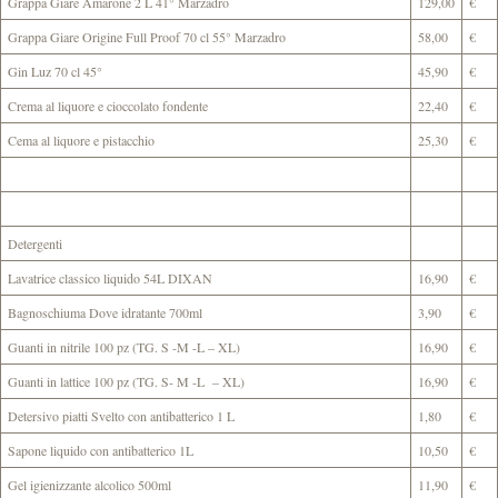
Grappa Giare Amarone 2 L 41° Marzadro
129,00
€
Grappa Giare Origine Full Proof 70 cl 55° Marzadro
58,00
€
Gin Luz 70 cl 45°
45,90
€
Crema al liquore e cioccolato fondente
22,40
€
Cema al liquore e pistacchio
25,30
€
Detergenti
Lavatrice classico liquido 54L DIXAN
16,90
€
Bagnoschiuma Dove idratante 700ml
3,90
€
Guanti in nitrile 100 pz (TG. S -M -L – XL)
16,90
€
Guanti in lattice 100 pz (TG. S- M -L – XL)
16,90
€
Detersivo piatti Svelto con antibatterico 1 L
1,80
€
Sapone liquido con antibatterico 1L
10,50
€
Gel igienizzante alcolico 500ml
11,90
€