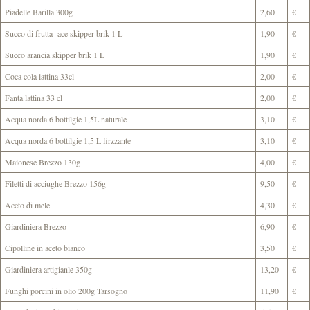
Piadelle Barilla 300g
2,60
€
Succo di frutta ace skipper brik 1 L
1,90
€
Succo arancia skipper brik 1 L
1,90
€
Coca cola lattina 33cl
2,00
€
Fanta lattina 33 cl
2,00
€
Acqua norda 6 bottilgie 1,5L naturale
3,10
€
Acqua norda 6 bottilgie 1,5 L firzzante
3,10
€
Maionese Brezzo 130g
4,00
€
Filetti di acciughe Brezzo 156g
9,50
€
Aceto di mele
4,30
€
Giardiniera Brezzo
6,90
€
Cipolline in aceto bianco
3,50
€
Giardiniera artigianle 350g
13,20
€
Funghi porcini in olio 200g Tarsogno
11,90
€