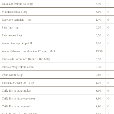
Uova confezione da 10 pz
3,90
€
Maionese calvè 500g
3,60
€
Zucchero semolato 1kg
1,40
€
Sale fino 1 kg
0,50
€
Sale grosso 1 kg
0,50
€
Aceto bianco ponti pet 1L
2,10
€
Aceto Balsamico condimento 12 anni 100ml
19,90
€
Passata di Pomodoro Buono e Bio 680g
3,50
€
Passata 280g Buono e Bio
2,20
€
Pelati Mutti 520g
2,60
€
Farina De Cecco 00 1 kg
1,30
€
Caffè Illy in latta (moka)
8,90
€
Caffè Illy in latta (espresso)
8,90
€
Caffè Illy in latta (grani)
8,90
€