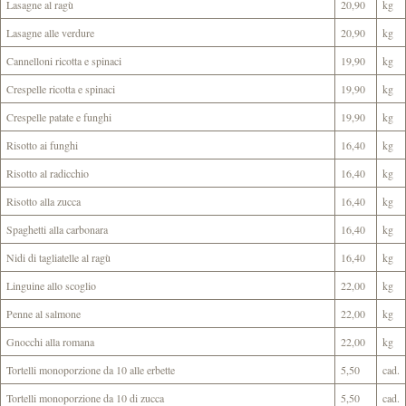
Lasagne al ragù
20,90
kg
Lasagne alle verdure
20,90
kg
Cannelloni ricotta e spinaci
19,90
kg
Crespelle ricotta e spinaci
19,90
kg
Crespelle patate e funghi
19,90
kg
Risotto ai funghi
16,40
kg
Risotto al radicchio
16,40
kg
Risotto alla zucca
16,40
kg
Spaghetti alla carbonara
16,40
kg
Nidi di tagliatelle al ragù
16,40
kg
Linguine allo scoglio
22,00
kg
Penne al salmone
22,00
kg
Gnocchi alla romana
22,00
kg
Tortelli monoporzione da 10 alle erbette
5,50
cad.
Tortelli monoporzione da 10 di zucca
5,50
cad.