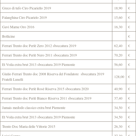
Greco di tufo Ciro Picariello 2019
18,90
€
Falanghina Ciro Picarielo 2019
15,60
€
Gavi Marne Oro 2016
16,30
€
Bollicine
€
Ferrari Trento doc Perlè Zero 2012 sboccatura 2019
62,40
€
Ferrari Trento doc Perlè Nero 2011 sboccatura 2019
70,20
€
Et Voila extra brut 2013 sboccatura 2019 Piemonte
56,60
€
Giulio Ferrari Trento doc 2008 Riserva del Fondatore sboccatura 2019
128,00
€
Fratelli Lunelli
Ferrari Trento doc Perlè Rosè Riserva 2015 sboccatura 2020
40,90
€
Ferrari Trento doc Perlè Bianco Riserva 2011 sboccatura 2019
37,40
€
Jamais medodo classico extra brut Piemonte
34,50
€
Et Voila extra brut 2013 sboccatura 2019 Piemonte
34,50
€
Trento Doc Maria delle Vittorie 2015
26,30
€
Luigi Coppo
27,30
€