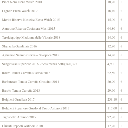
Pinot Nero Elena Walch 2018
18,20
€
Lagrein Elena Walch 2019
16,40
€
Merlot Riserva Kastelaz Elena Walch 2015
45,00
€
Aamrone Riserva Costasera Masi 2015
64,80
€
Teroldego igp Madonna delle Vittorie 2018
14,60
€
Shyraz la Gandinaia 2016
12,90
€
Aglianico Sannio riserva – Solopoca 2015
14,20
€
Sangiovese superiore 2016 Rocca mezza bottiglia 0,375
4,90
€
Roero Tenuta Carretta Riserva 2013
22,50
€
Barbaresco Tenuta Carretta Grassino 2014
26,90
€
Barolo Tenuta Carretta 2013
29,90
€
Bolgheri Ornellaia 2017
238,10
€
Bolgheri Superiore Guado al Tasso Antinori 2017
117,00
€
Tignanello Antinori 2017
92,70
€
Chianti Peppoli Antinori 2018
17,20
€