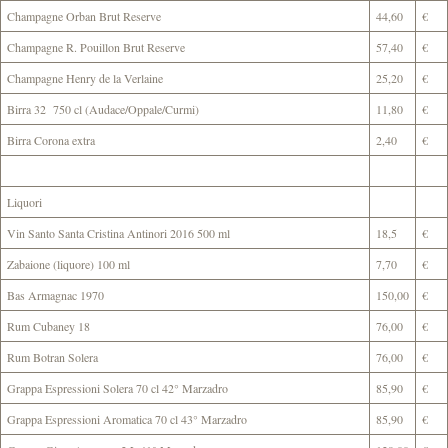
Champagne Orban Brut Reserve
44,60
€
Champagne R. Pouillon Brut Reserve
57,40
€
Champagne Henry de la Verlaine
25,20
€
Birra 32 750 cl (Audace/Oppale/Curmi)
11,80
€
Birra Corona extra
2,40
€
Liquori
Vin Santo Santa Cristina Antinori 2016 500 ml
18,5
€
Zabaione (liquore) 100 ml
7,70
€
Bas Armagnac 1970
150,00
€
Rum Cubaney 18
76,00
€
Rum Botran Solera
76,00
€
Grappa Espressioni Solera 70 cl 42° Marzadro
85,90
€
Grappa Espressioni Aromatica 70 cl 43° Marzadro
85,90
€