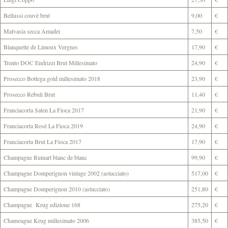
Bellussi couvè brut
9,00
€
Malvasia secca Amadei
7,50
€
Blanquette de Limoux Vergnes
17,90
€
Trento DOC Endrizzi Brut Millesimato
24,90
€
Prosecco Bottega gold millesimato 2018
23,90
€
Prosecco Rebuli Brut
11,40
€
Franciacorta Saten La Fioca 2017
21,90
€
Franciacorta Rosè La Fioca 2019
24,90
€
Franciacorta Brut La Fioca 2017
17,90
€
Champagne Ruinart blanc de blanc
99,90
€
Champagne Domperignon vintage 2002 (astucciato)
517,00
€
Champagne Domperignon 2010 (astucciato)
251,80
€
Champagne Krug edizione 168
275,20
€
Chamoagne Krug millesimato 2006
385,50
€