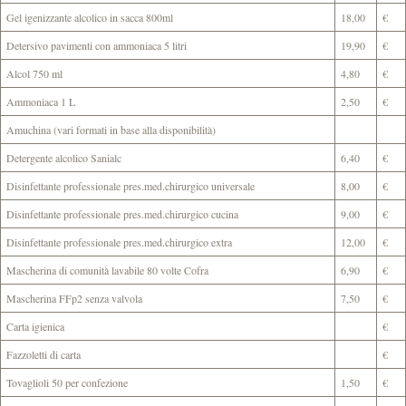
Gel igenizzante alcolico in sacca 800ml
18,00
€
Detersivo pavimenti con ammoniaca 5 litri
19,90
€
Alcol 750 ml
4,80
€
Ammoniaca 1 L
2,50
€
Amuchina (vari formati in base alla disponibilità)
Detergente alcolico Sanialc
6,40
€
Disinfettante professionale pres.med.chirurgico universale
8,00
€
Disinfettante professionale pres.med.chirurgico cucina
9,00
€
Disinfettante professionale pres.med.chirurgico extra
12,00
€
Mascherina di comunità lavabile 80 volte Cofra
6,90
€
Mascherina FFp2 senza valvola
7,50
€
Carta igienica
€
Fazzoletti di carta
€
Tovaglioli 50 per confezione
1,50
€