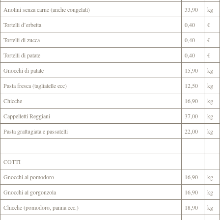
Anolini senza carne (anche congelati)
33,90
kg
Tortelli d’erbetta
0,40
€
Tortelli di zucca
0,40
€
Tortelli di patate
0,40
€
Gnocchi di patate
15,90
kg
Pasta fresca (tagliatelle ecc)
12,50
kg
Chicche
16,90
kg
Cappelletti Reggiani
37,00
kg
Pasta grattugiata e passatelli
22,00
kg
COTTI
Gnocchi al pomodoro
16,90
kg
Gnocchi al gorgonzola
16,90
kg
Chicche (pomodoro, panna ecc.)
18,90
kg