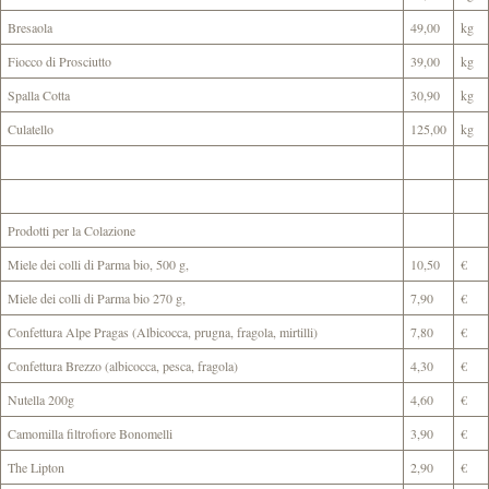
Bresaola
49,00
kg
Fiocco di Prosciutto
39,00
kg
Spalla Cotta
30,90
kg
Culatello
125,00
kg
Prodotti per la Colazione
Miele dei colli di Parma bio, 500 g,
10,50
€
Miele dei colli di Parma bio 270 g,
7,90
€
Confettura Alpe Pragas (Albicocca, prugna, fragola, mirtilli)
7,80
€
Confettura Brezzo (albicocca, pesca, fragola)
4,30
€
Nutella 200g
4,60
€
Camomilla filtrofiore Bonomelli
3,90
€
The Lipton
2,90
€