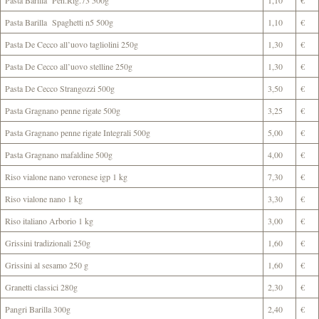
Pasta Barilla Pen.Rig.73 500g
1,10
€
Pasta Barilla Spaghetti n5 500g
1,10
€
Pasta De Cecco all’uovo tagliolini 250g
1,30
€
Pasta De Cecco all’uovo stelline 250g
1,30
€
Pasta De Cecco Strangozzi 500g
3,50
€
Pasta Gragnano penne rigate 500g
3,25
€
Pasta Gragnano penne rigate Integrali 500g
5,00
€
Pasta Gragnano mafaldine 500g
4,00
€
Riso vialone nano veronese igp 1 kg
7,30
€
Riso vialone nano 1 kg
3,30
€
Riso italiano Arborio 1 kg
3,00
€
Grissini tradizionali 250g
1,60
€
Grissini al sesamo 250 g
1,60
€
Granetti classici 280g
2,30
€
Pangri Barilla 300g
2,40
€