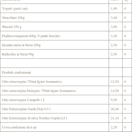
Yogurt (gusti vari)
1,00
€
Stracchino 200g
3,40
€
Wurstel 250 g
3,90
€
Piadina romagnola 600g (5 piade fresche)
3,20
€
Insalata mista in busta 200g
2,30
€
Radicchio in busta 90g
2,50
€
Prodotti confezionati
Olio extravergine 750ml ligure Sommariva
12,50
€
Olio extravergine biologico 750ml ligure Sommariva
14,50
€
Olio extravergine Carapelli 1 L
9,50
€
Olio Extravergine Garda Dop 0,5 l
26,40
€
Olio Extravergine di oliva Nordico Garda 0,5 l
21,10
€
Uova confezione da 6 pz
2,20
€