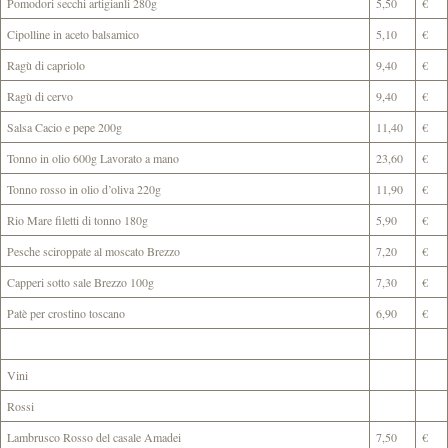
Pomodori secchi artigianli 280g
5,50
€
Cipolline in aceto balsamico
5,10
€
Ragù di capriolo
9,40
€
Ragù di cervo
9,40
€
Salsa Cacio e pepe 200g
11,40
€
Tonno in olio 600g Lavorato a mano
23,60
€
Tonno rosso in olio d’oliva 220g
11,90
€
Rio Mare filetti di tonno 180g
5,90
€
Pesche sciroppate al moscato Brezzo
7,20
€
Capperi sotto sale Brezzo 100g
7,30
€
Patè per crostino toscano
6,90
€
Vini
Rossi
Lambrusco Rosso del casale Amadei
7,50
€