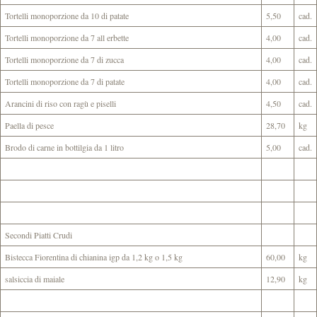
Tortelli monoporzione da 10 di patate
5,50
cad.
Tortelli monoporzione da 7 all erbette
4,00
cad.
Tortelli monoporzione da 7 di zucca
4,00
cad.
Tortelli monoporzione da 7 di patate
4,00
cad.
Arancini di riso con ragù e piselli
4,50
cad.
Paella di pesce
28,70
kg
Brodo di carne in bottilgia da 1 litro
5,00
cad.
Secondi Piatti Crudi
Bistecca Fiorentina di chianina igp da 1,2 kg o 1,5 kg
60,00
kg
salsiccia di maiale
12,90
kg