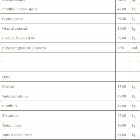
Involtini di pesce spada
47,00
kg
Poplo e patate
39,00
kg
Orata al cartoccio
28,00
kg
Filetto di baccala fritto
39,00
kg
Capesante gratinate (al pezzo)
4,20
cad.
Dolci
Crostate
17,00
kg
Torta cioccolatina
17,00
kg
Ciambella
17,00
kg
Sbrisolona
22,00
kg
Torta di mele
17,00
kg
Torta al cocco menta
17,00
kg