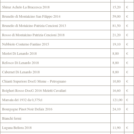
Shiraz Achelo La Braccesca 2018
15,20
€
Brunello di Montalcino San Filippo 2014
59,00
€
Brunello di Motalcino Patrizia Cencioni 2013
81,50
€
Rosso di Montalcino Patrizia Cencioni 2018
21,20
€
Nebbiolo Conterno Fantino 2015
19,10
€
Merlot Di Lenardo 2018
8,80
€
Refosco Di Lenardo 2018
8,80
€
Cabernet Di Lenardo 2018
8,80
€
Chianti Superiore DocG Meme – Petrognano
10,80
€
Bolgheri Rosso DocG 2016 Meletti Cavallari
16,60
€
Marsala del 1932 da 0,375cl
121,00
€
Bourgogne Pinot Noir Defaix 2016
24,10
€
Bianchi fermi
Lugana Bellora 2018
11,90
€