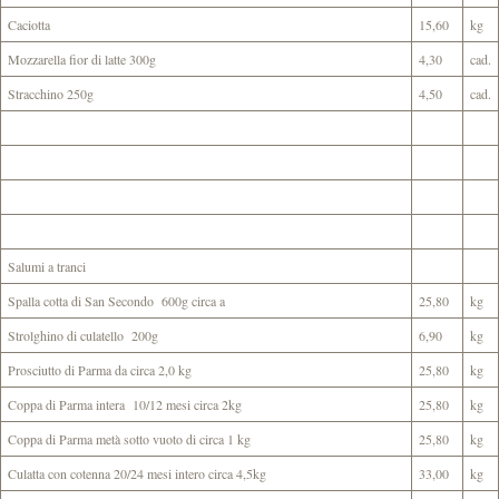
Caciotta
15,60
kg
Mozzarella fior di latte 300g
4,30
cad.
Stracchino 250g
4,50
cad.
Salumi a tranci
Spalla cotta di San Secondo 600g circa a
25,80
kg
Strolghino di culatello 200g
6,90
kg
Prosciutto di Parma da circa 2,0 kg
25,80
kg
Coppa di Parma intera 10/12 mesi circa 2kg
25,80
kg
Coppa di Parma metà sotto vuoto di circa 1 kg
25,80
kg
Culatta con cotenna 20/24 mesi intero circa 4,5kg
33,00
kg