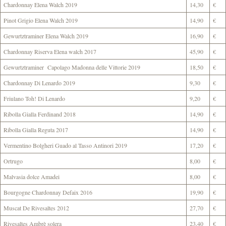
Chardonnay Elena Walch 2019
14,30
€
Pinot Grigio Elena Walch 2019
14,90
€
Gewurtztraminer Elena Walch 2019
16,90
€
Chardonnay Riserva Elena walch 2017
45,90
€
Gewurtztraminer Capolago Madonna delle Vittorie 2019
18,50
€
Chardonnay Di Lenardo 2019
9,30
€
Friulano Toh! Di Lenardo
9,20
€
Ribolla Gialla Ferdinand 2018
14,90
€
Ribolla Gialla Reguta 2017
14,90
€
Vermentino Bolgheri Guado al Tasso Antinori 2019
17,20
€
Ortrugo
8,00
€
Malvasia dolce Amadei
8,00
€
Bourgogne Chardonnay Defaix 2016
19,90
€
Muscat De Rivesaltes 2012
27,70
€
Rivesaltes Ambrè solera
23,40
€