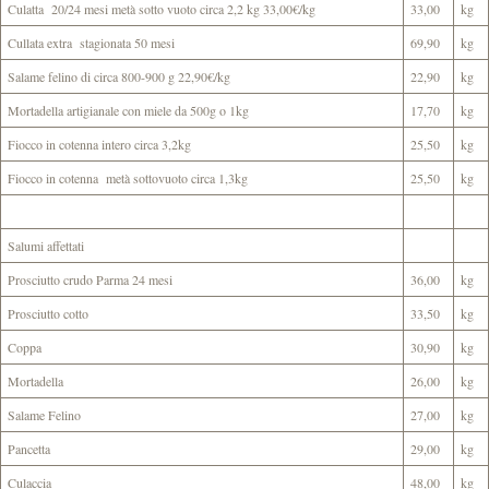
Culatta 20/24 mesi metà sotto vuoto circa 2,2 kg 33,00€/kg
33,00
kg
Cullata extra stagionata 50 mesi
69,90
kg
Salame felino di circa 800-900 g 22,90€/kg
22,90
kg
Mortadella artigianale con miele da 500g o 1kg
17,70
kg
Fiocco in cotenna intero circa 3,2kg
25,50
kg
Fiocco in cotenna metà sottovuoto circa 1,3kg
25,50
kg
Salumi affettati
Prosciutto crudo Parma 24 mesi
36,00
kg
Prosciutto cotto
33,50
kg
Coppa
30,90
kg
Mortadella
26,00
kg
Salame Felino
27,00
kg
Pancetta
29,00
kg
Culaccia
48,00
kg