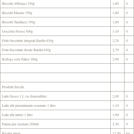
Biscotti Abbracci 350g
1,80
€
Biscotti Macine 350g
1,80
€
Biscotti Tarallucci 350g
1,80
€
Gocciole Pavesi 500g
3,10
€
Fette biscottate integrali Barilla 630g
2,70
€
Fette biscottate dorate Barilla 630g
2,70
€
Kellogs corn flakes 300g
2,90
€
Prodotti freschi
Latte fresco 1 L (se disponibile)
2,00
€
Latte uht parzialmente scremato 1 litro
1,10
€
Latte uht intero 1 litro
1,90
€
Panna per cucinare 200ml
2,30
€
Ricotta mista
12,50
kg