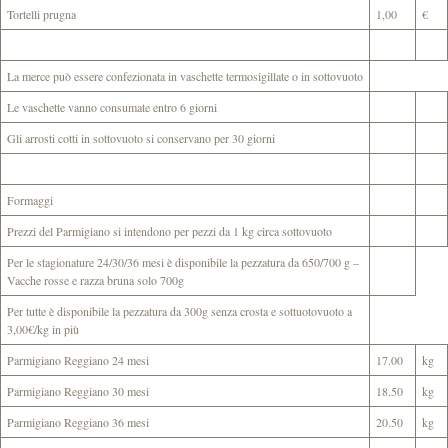
Tortelli prugna
1,00
€
La merce può essere confezionata in vaschette termosigillate o in sottovuoto
Le vaschette vanno consumate entro 6 giorni
Gli arrosti cotti in sottovuoto si conservano per 30 giorni
Formaggi
Prezzi del Parmigiano si intendono per pezzi da 1 kg circa sottovuoto
Per le stagionature 24/30/36 mesi è disponibile la pezzatura da 650/700 g –
Vacche rosse e razza bruna solo 700g
Per tutte è disponibile la pezzatura da 300g senza crosta e sottuotovuoto a
3,00€/kg in più
Parmigiano Reggiano 24 mesi
17.00
kg
Parmigiano Reggiano 30 mesi
18.50
kg
Parmigiano Reggiano 36 mesi
20.50
kg