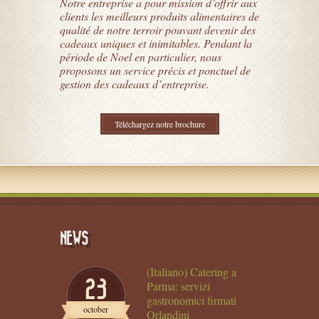
Notre entreprise a pour mission d’offrir aux
clients les meilleurs produits alimentaires de
qualité de notre terroir pouvant devenir des
cadeaux uniques et inimitables. Pendant la
période de Noel en particulier, nous
proposons un service précis et ponctuel de
gestion des cadeaux d’entreprise.
Téléchargez notre brochure
NEWS
(Italiano) Catering a
23
Parma: servizi
gastronomici firmati
october
Orlandini